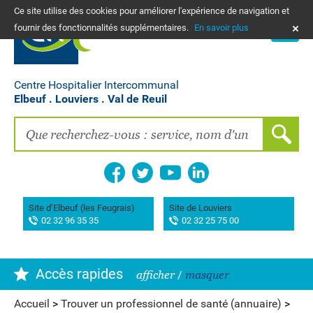
Ce site utilise des cookies pour améliorer l'expérience de navigation et
PLANS
fournir des fonctionnalités supplémentaires.
En savoir plus
NOUS CONTACTER
Vos frais de santé & paiement en ligne
PATIENTS, PROCHES, PROFESSIONNELS
Centre Hospitalier Intercommunal
Elbeuf . Louviers . Val de Reuil
Recherche clinique
EMPLOIS
La Maison des femmes
Association AIMES
Site d’Elbeuf (les Feugrais)
Site de Louviers
02 32 96 35 35
02 32 25 75 00
Hôpital de Bourg-Achard Pierre Hurabielle
Accès rapides
afficher
/
masquer
Accueil
>
Trouver un professionnel de santé (annuaire)
>