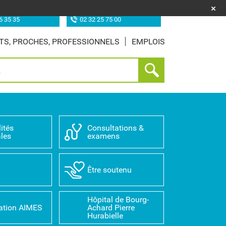
uf (les Feugrais)
Site de Louviers
6 35 35
02 32 25 75 00
TS, PROCHES, PROFESSIONNELS
EMPLOIS
ités
Consultations &
les
examens
D
Être soutenu
Hôpital de Bourg-
ation AIMES
Achard Pierre
Hurabielle