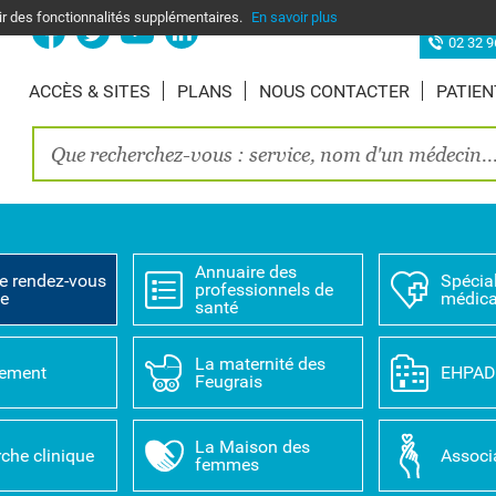
nir des fonctionnalités supplémentaires.
En savoir plus
Site d’Elbe
02 32 9
ACCÈS & SITES
PLANS
NOUS CONTACTER
PATIEN
Annuaire des
e rendez-vous
Spécial
professionnels de
ne
médica
santé
La maternité des
tement
EHPA
Feugrais
La Maison des
che clinique
Associ
femmes