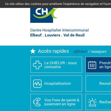
Ce site utilise des cookies pour améliorer l'expérience de navigation et four
Centre Hospitalier Intercommunal
Elbeuf . Louviers . Val de Reuil
Accès rapides
afficher
/
masquer
Le CHIELVR : nous
Prendr
connaître
en lig
Hospitalisation
Recru
Vos frais de santé &
Recher
paiement en ligne