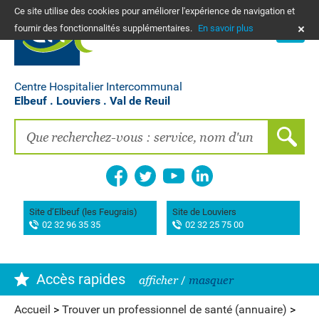
Ce site utilise des cookies pour améliorer l'expérience de navigation et
PLANS
fournir des fonctionnalités supplémentaires.
En savoir plus
NOUS CONTACTER
Vos frais de santé & paiement en ligne
PATIENTS, PROCHES, PROFESSIONNELS
Centre Hospitalier Intercommunal
Elbeuf . Louviers . Val de Reuil
Recherche clinique
EMPLOIS
La Maison des femmes
Association AIMES
Site d’Elbeuf (les Feugrais)
Site de Louviers
02 32 96 35 35
02 32 25 75 00
Hôpital de Bourg-Achard Pierre Hurabielle
Accès rapides
afficher
/
masquer
Accueil
>
Trouver un professionnel de santé (annuaire)
>