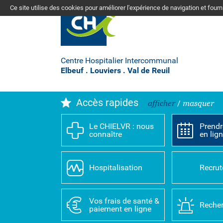
Ce site utilise des cookies pour améliorer l'expérience de navigation et four
Centre Hospitalier Intercommunal
Elbeuf . Louviers . Val de Reuil
Accès rapides
afficher
/
masquer
Le CHIELVR : nous
Prendr
connaître
en lig
Hospitalisation
Recru
Vos frais de santé &
Recher
paiement en ligne