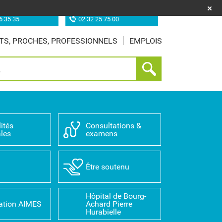
uf (les Feugrais)
Site de Louviers
6 35 35
02 32 25 75 00
TS, PROCHES, PROFESSIONNELS
EMPLOIS
ités
Consultations &
les
examens
D
Être soutenu
Hôpital de Bourg-
ation AIMES
Achard Pierre
Hurabielle