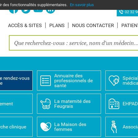
nir des fonctionnalités supplémentaires.
En savoir plus
Site d’Elbe
02 32 9
ACCÈS & SITES
PLANS
NOUS CONTACTER
PATIEN
Annuaire des
e rendez-vous
Spécial
professionnels de
ne
médica
santé
La maternité des
tement
EHPA
Feugrais
La Maison des
che clinique
Associ
femmes