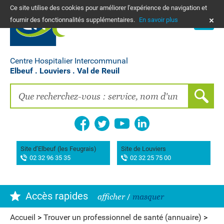
Ce site utilise des cookies pour améliorer l'expérience de navigation et
PLANS
fournir des fonctionnalités supplémentaires.
En savoir plus
NOUS CONTACTER
Vos frais de santé & paiement en ligne
PATIENTS, PROCHES, PROFESSIONNELS
Centre Hospitalier Intercommunal
Elbeuf . Louviers . Val de Reuil
Recherche clinique
EMPLOIS
La Maison des femmes
Association AIMES
Site d’Elbeuf (les Feugrais)
Site de Louviers
02 32 96 35 35
02 32 25 75 00
Hôpital de Bourg-Achard Pierre Hurabielle
Accès rapides
afficher
/
masquer
Accueil
>
Trouver un professionnel de santé (annuaire)
>