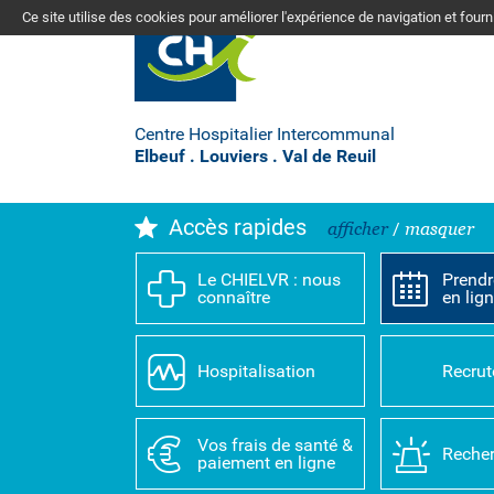
Ce site utilise des cookies pour améliorer l'expérience de navigation et four
Centre Hospitalier Intercommunal
Elbeuf . Louviers . Val de Reuil
Accès rapides
afficher
/
masquer
Le CHIELVR : nous
Prendr
connaître
en lig
Hospitalisation
Recru
Vos frais de santé &
Recher
paiement en ligne