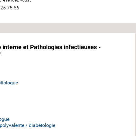
re rendez-vous :
 25 75 66
 interne et Pathologies infectieuses -
"
tiologue
logue
olyvalente / diabétologie