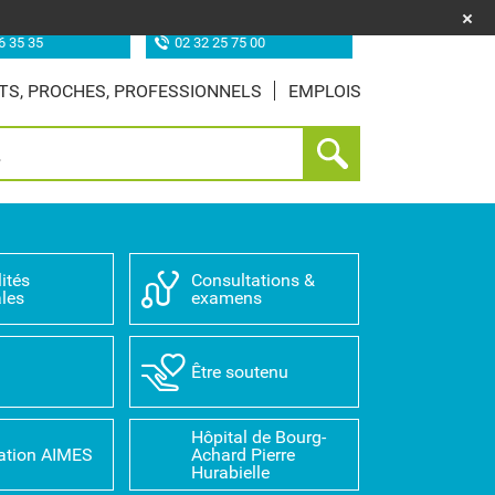
uf (les Feugrais)
Site de Louviers
6 35 35
02 32 25 75 00
TS, PROCHES, PROFESSIONNELS
EMPLOIS
ités
Consultations &
les
examens
D
Être soutenu
Hôpital de Bourg-
ation AIMES
Achard Pierre
Hurabielle