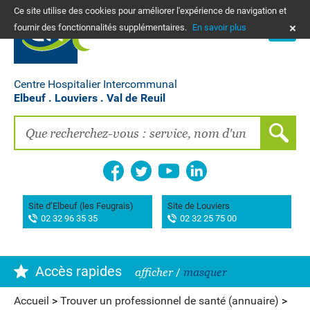
Ce site utilise des cookies pour améliorer l'expérience de navigation et
PLANS
fournir des fonctionnalités supplémentaires.
En savoir plus
NOUS CONTACTER
Vos frais de santé & paiement en ligne
PATIENTS, PROCHES, PROFESSIONNELS
Centre Hospitalier Intercommunal
Elbeuf . Louviers . Val de Reuil
Recherche clinique
EMPLOIS
La Maison des femmes
Association AIMES
Site d’Elbeuf (les Feugrais)
Site de Louviers
02 32 96 35 35
02 32 25 75 00
Hôpital de Bourg-Achard Pierre Hurabielle
Accès rapides
afficher
/
masquer
Accueil
>
Trouver un professionnel de santé (annuaire)
>