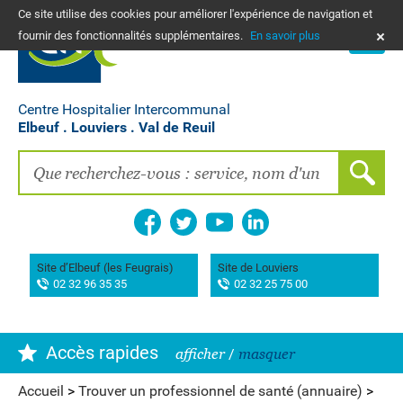
Ce site utilise des cookies pour améliorer l'expérience de navigation et
PLANS
fournir des fonctionnalités supplémentaires.
En savoir plus
NOUS CONTACTER
Vos frais de santé & paiement en ligne
PATIENTS, PROCHES, PROFESSIONNELS
Centre Hospitalier Intercommunal
Elbeuf . Louviers . Val de Reuil
Recherche clinique
EMPLOIS
La Maison des femmes
Association AIMES
Site d’Elbeuf (les Feugrais)
Site de Louviers
02 32 96 35 35
02 32 25 75 00
Hôpital de Bourg-Achard Pierre Hurabielle
Accès rapides
afficher
/
masquer
Accueil
>
Trouver un professionnel de santé (annuaire)
>