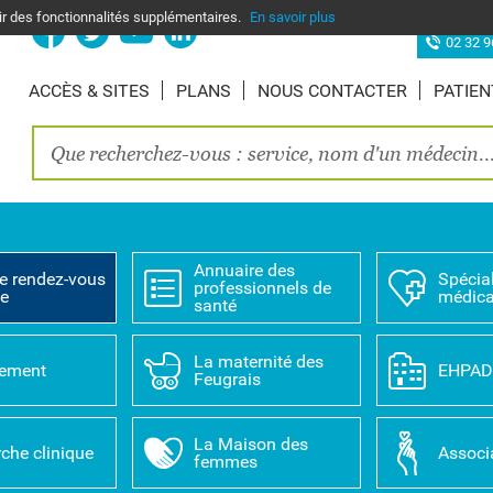
nir des fonctionnalités supplémentaires.
En savoir plus
Site d’Elbe
02 32 9
ACCÈS & SITES
PLANS
NOUS CONTACTER
PATIEN
Annuaire des
e rendez-vous
Spécial
professionnels de
ne
médica
santé
La maternité des
tement
EHPA
Feugrais
La Maison des
che clinique
Associ
femmes