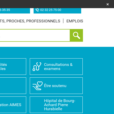
uf (les Feugrais)
Site de Louviers
6 35 35
02 32 25 75 00
TS, PROCHES, PROFESSIONNELS
EMPLOIS
ités
Consultations &
les
examens
D
Être soutenu
Hôpital de Bourg-
ation AIMES
Achard Pierre
Hurabielle