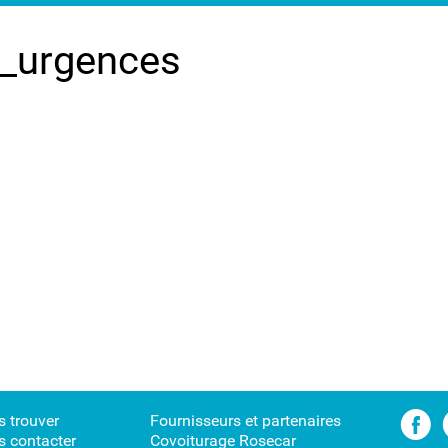
urgences
 trouver
Fournisseurs et partenaires
 contacter
Covoiturage Rosecar