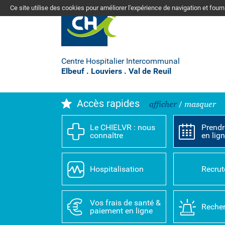
Ce site utilise des cookies pour améliorer l'expérience de navigation et four
Centre Hospitalier Intercommunal
Elbeuf . Louviers . Val de Reuil
Accès rapides
afficher
/
masquer
Le CHIELVR : nous
Prendr
connaître
en lig
Hospitalisation
Recru
Vos frais de santé &
Recher
paiement en ligne