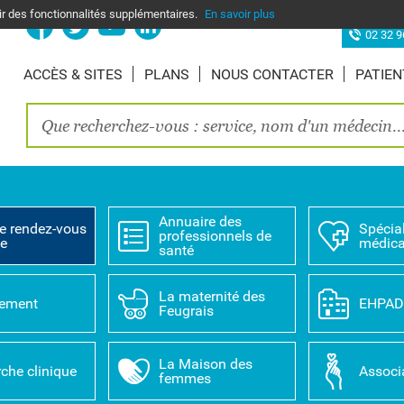
nir des fonctionnalités supplémentaires.
En savoir plus
Site d’Elbe
02 32 9
ACCÈS & SITES
PLANS
NOUS CONTACTER
PATIEN
Annuaire des
e rendez-vous
Spécial
professionnels de
ne
médica
santé
La maternité des
tement
EHPA
Feugrais
La Maison des
che clinique
Associ
femmes