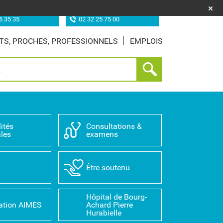
uf (les Feugrais)
Site de Louviers
6 35 35
02 32 25 75 00
TS, PROCHES, PROFESSIONNELS
EMPLOIS
ités
Consultations &
les
examens
D
Être soutenu
Hôpital de Bourg-
ation AIMES
Achard Pierre
Hurabielle