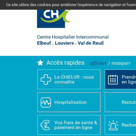
Ce site utilise des cookies pour améliorer l'expérience de navigation et four
Centre Hospitalier Intercommunal
Elbeuf . Louviers . Val de Reuil
Accès rapides
afficher
/
masquer
Le CHIELVR : nous
Prendr
connaître
en lig
Hospitalisation
Recru
Vos frais de santé &
Recher
paiement en ligne