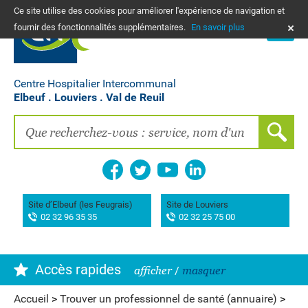
Ce site utilise des cookies pour améliorer l'expérience de navigation et
PLANS
fournir des fonctionnalités supplémentaires.
En savoir plus
NOUS CONTACTER
Vos frais de santé & paiement en ligne
PATIENTS, PROCHES, PROFESSIONNELS
Centre Hospitalier Intercommunal
Elbeuf . Louviers . Val de Reuil
Recherche clinique
EMPLOIS
La Maison des femmes
Association AIMES
Site d’Elbeuf (les Feugrais)
Site de Louviers
02 32 96 35 35
02 32 25 75 00
Hôpital de Bourg-Achard Pierre Hurabielle
Accès rapides
afficher
/
masquer
Accueil
>
Trouver un professionnel de santé (annuaire)
>