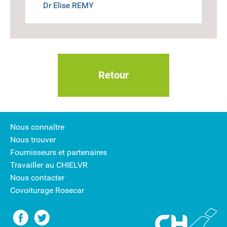
Dr Elise REMY
Retour
Nous connaître
Nous trouver
Fournisseurs et partenaires
Travailler au CHIELVR
Nous contacter
Covoiturage Rosecar