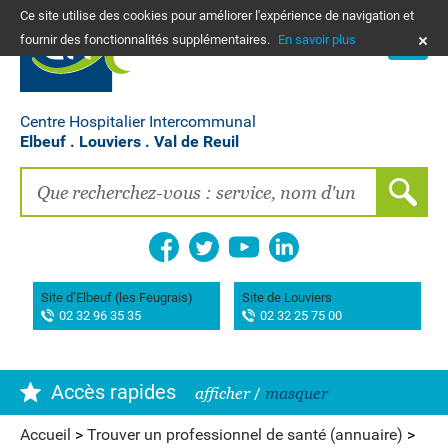
Ce site utilise des cookies pour améliorer l'expérience de navigation et
PLANS
fournir des fonctionnalités supplémentaires.
En savoir plus
NOUS CONTACTER
Vos frais de santé & paiement en ligne
PATIENTS, PROCHES, PROFESSIONNELS
Centre Hospitalier Intercommunal
Elbeuf . Louviers . Val de Reuil
Recherche clinique
EMPLOIS
La Maison des femmes
Association AIMES
Site d’Elbeuf (les Feugrais)
Site de Louviers
02 32 96 35 35
02 32 25 75 00
Hôpital de Bourg-Achard Pierre Hurabielle
Accès rapides
afficher
/
masquer
Accueil
>
Trouver un professionnel de santé (annuaire)
>