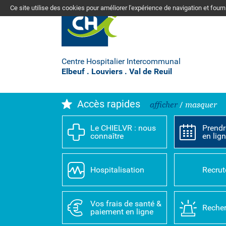
Ce site utilise des cookies pour améliorer l'expérience de navigation et four
Centre Hospitalier Intercommunal
Elbeuf . Louviers . Val de Reuil
Accès rapides
afficher
/
masquer
Le CHIELVR : nous
Prendr
connaître
en lig
Hospitalisation
Recru
Vos frais de santé &
Recher
paiement en ligne