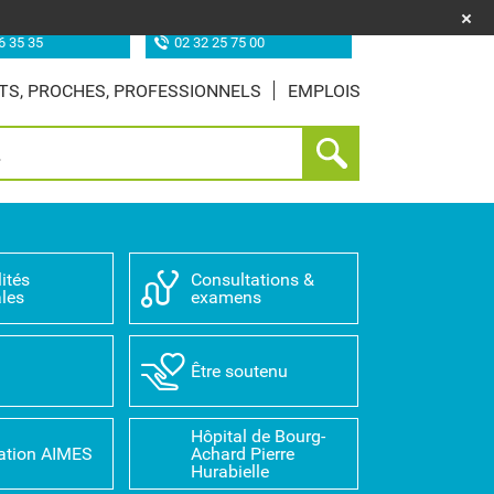
uf (les Feugrais)
Site de Louviers
6 35 35
02 32 25 75 00
TS, PROCHES, PROFESSIONNELS
EMPLOIS
ités
Consultations &
les
examens
D
Être soutenu
Hôpital de Bourg-
ation AIMES
Achard Pierre
Hurabielle