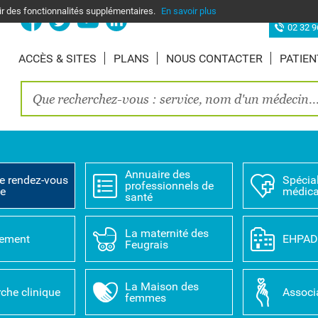
nir des fonctionnalités supplémentaires.
En savoir plus
Site d’Elbe
02 32 9
ACCÈS & SITES
PLANS
NOUS CONTACTER
PATIEN
Annuaire des
e rendez-vous
Spécial
professionnels de
ne
médica
santé
La maternité des
tement
EHPA
Feugrais
La Maison des
che clinique
Associ
femmes