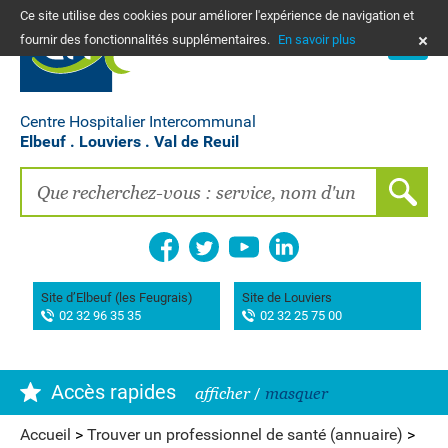
Ce site utilise des cookies pour améliorer l'expérience de navigation et
PLANS
fournir des fonctionnalités supplémentaires.
En savoir plus
NOUS CONTACTER
Vos frais de santé & paiement en ligne
PATIENTS, PROCHES, PROFESSIONNELS
Centre Hospitalier Intercommunal
Elbeuf . Louviers . Val de Reuil
Recherche clinique
EMPLOIS
La Maison des femmes
Association AIMES
Site d’Elbeuf (les Feugrais)
Site de Louviers
02 32 96 35 35
02 32 25 75 00
Hôpital de Bourg-Achard Pierre Hurabielle
Accès rapides
afficher
/
masquer
Accueil
>
Trouver un professionnel de santé (annuaire)
>