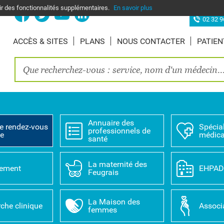
nir des fonctionnalités supplémentaires.
En savoir plus
Site d’Elbe
02 32 9
ACCÈS & SITES
PLANS
NOUS CONTACTER
PATIEN
Annuaire des
e rendez-vous
Spécial
professionnels de
ne
médica
santé
La maternité des
tement
EHPA
Feugrais
La Maison des
che clinique
Associ
femmes