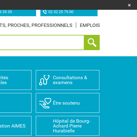
uf (les Feugrais)
Site de Louviers
6 35 35
02 32 25 75 00
TS, PROCHES, PROFESSIONNELS
EMPLOIS
ités
Consultations &
les
examens
D
Être soutenu
Hôpital de Bourg-
ation AIMES
Achard Pierre
Hurabielle