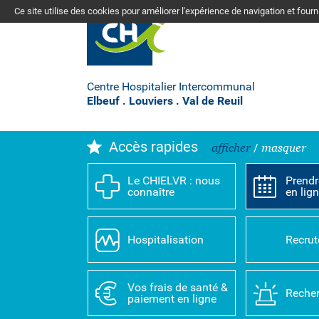
Ce site utilise des cookies pour améliorer l'expérience de navigation et four
Centre Hospitalier Intercommunal
Elbeuf . Louviers . Val de Reuil
Accès rapides
afficher
/
masquer
Le CHIELVR : nous
Prendr
connaître
en lig
Hospitalisation
Recru
Vos frais de santé &
Recher
paiement en ligne