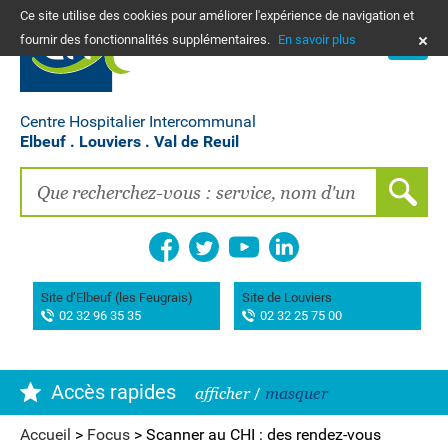
Ce site utilise des cookies pour améliorer l'expérience de navigation et
PLANS
fournir des fonctionnalités supplémentaires.
En savoir plus
NOUS CONTACTER
Vos frais de santé & paiement en ligne
PATIENTS, PROCHES, PROFESSIONNELS
Centre Hospitalier Intercommunal
Elbeuf . Louviers . Val de Reuil
Recherche clinique
EMPLOIS
La Maison des femmes
Association AIMES
Site d’Elbeuf (les Feugrais)
Site de Louviers
02 32 96 35 35
02 32 25 75 00
Hôpital de Bourg-Achard Pierre Hurabielle
Accès rapides
afficher
/
masquer
Accueil
>
Focus
>
Scanner au CHI : des rendez-vous