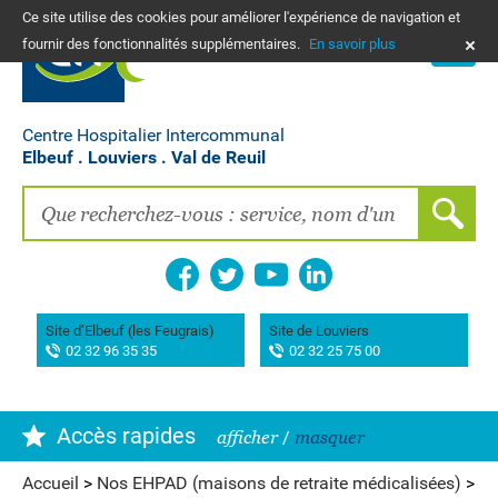
Ce site utilise des cookies pour améliorer l'expérience de navigation et
PLANS
fournir des fonctionnalités supplémentaires.
En savoir plus
NOUS CONTACTER
Vos frais de santé & paiement en ligne
PATIENTS, PROCHES, PROFESSIONNELS
Centre Hospitalier Intercommunal
Elbeuf . Louviers . Val de Reuil
Recherche clinique
EMPLOIS
La Maison des femmes
Association AIMES
Site d’Elbeuf (les Feugrais)
Site de Louviers
02 32 96 35 35
02 32 25 75 00
Hôpital de Bourg-Achard Pierre Hurabielle
Accès rapides
afficher
/
masquer
Accueil
>
Nos EHPAD (maisons de retraite médicalisées)
>