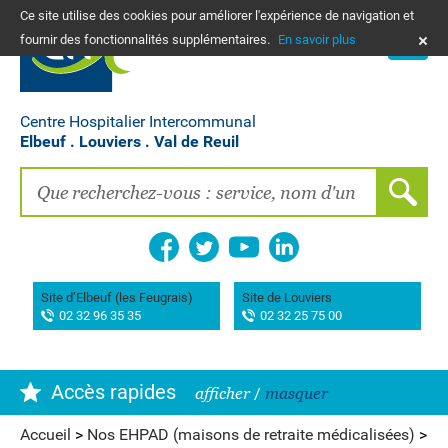
Ce site utilise des cookies pour améliorer l'expérience de navigation et
PLANS
fournir des fonctionnalités supplémentaires.
En savoir plus
NOUS CONTACTER
Vos frais de santé & paiement en ligne
PATIENTS, PROCHES, PROFESSIONNELS
Centre Hospitalier Intercommunal
Elbeuf . Louviers . Val de Reuil
Recherche clinique
EMPLOIS
La Maison des femmes
Association AIMES
Site d’Elbeuf (les Feugrais)
Site de Louviers
02 32 96 35 35
02 32 25 75 00
Hôpital de Bourg-Achard Pierre Hurabielle
Accès rapides
afficher
/
masquer
Accueil
>
Nos EHPAD (maisons de retraite médicalisées)
>