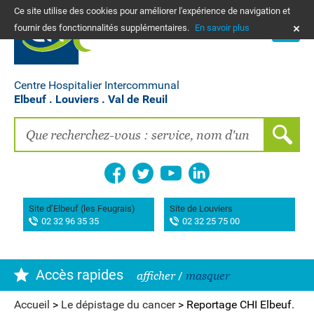
Ce site utilise des cookies pour améliorer l'expérience de navigation et
PLANS
fournir des fonctionnalités supplémentaires.
En savoir plus
NOUS CONTACTER
Vos frais de santé & paiement en ligne
PATIENTS, PROCHES, PROFESSIONNELS
Centre Hospitalier Intercommunal
Elbeuf . Louviers . Val de Reuil
Recherche clinique
EMPLOIS
La Maison des femmes
Association AIMES
Site d’Elbeuf (les Feugrais)
Site de Louviers
02 32 96 35 35
02 32 25 75 00
Hôpital de Bourg-Achard Pierre Hurabielle
Accès rapides
afficher
/
masquer
Accueil
>
Le dépistage du cancer
>
Reportage CHI Elbeuf.