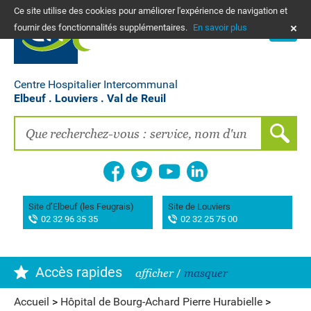
Ce site utilise des cookies pour améliorer l'expérience de navigation et
PLANS
fournir des fonctionnalités supplémentaires.
En savoir plus
NOUS CONTACTER
Vos frais de santé & paiement en ligne
PATIENTS, PROCHES, PROFESSIONNELS
Centre Hospitalier Intercommunal
Elbeuf . Louviers . Val de Reuil
Recherche clinique
EMPLOIS
La Maison des femmes
Association AIMES
Site d’Elbeuf (les Feugrais)
Site de Louviers
02 32 96 35 35
02 32 25 75 00
Hôpital de Bourg-Achard Pierre Hurabielle
Accès rapides
afficher
/
masquer
Accueil
>
Hôpital de Bourg-Achard Pierre Hurabielle
>