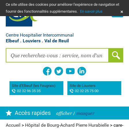
Ce site utilise des cookies pour améliorer l'expérience de navigation et
PLANS
fournir des fonctionnalités supplémentaires.
En savoir plus
NOUS CONTACTER
Vos frais de santé & paiement en ligne
PATIENTS, PROCHES, PROFESSIONNELS
Centre Hospitalier Intercommunal
Elbeuf . Louviers . Val de Reuil
Recherche clinique
EMPLOIS
La Maison des femmes
Association AIMES
Site d’Elbeuf (les Feugrais)
Site de Louviers
02 32 96 35 35
02 32 25 75 00
Hôpital de Bourg-Achard Pierre Hurabielle
Accès rapides
afficher
/
masquer
Accueil
>
Hôpital de Bourg-Achard Pierre Hurabielle
>
care-