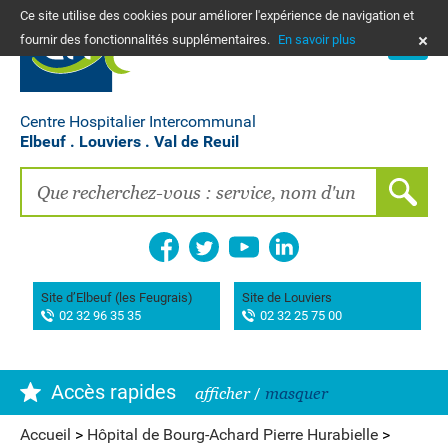
Ce site utilise des cookies pour améliorer l'expérience de navigation et
PLANS
fournir des fonctionnalités supplémentaires.
En savoir plus
NOUS CONTACTER
Vos frais de santé & paiement en ligne
PATIENTS, PROCHES, PROFESSIONNELS
Centre Hospitalier Intercommunal
Elbeuf . Louviers . Val de Reuil
Recherche clinique
EMPLOIS
La Maison des femmes
Association AIMES
Site d’Elbeuf (les Feugrais)
Site de Louviers
02 32 96 35 35
02 32 25 75 00
Hôpital de Bourg-Achard Pierre Hurabielle
Accès rapides
afficher
/
masquer
Accueil
>
Hôpital de Bourg-Achard Pierre Hurabielle
>