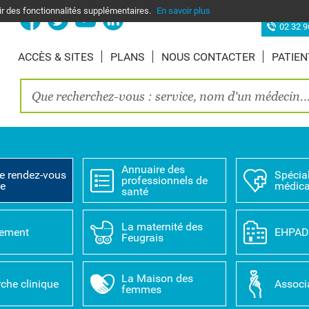
nir des fonctionnalités supplémentaires.
En savoir plus
Site d’Elbe
02 32 9
ACCÈS & SITES
PLANS
NOUS CONTACTER
PATIEN
Annuaire des
e rendez-vous
Spécial
professionnels de
ne
médica
santé
La maternité des
tement
EHPA
Feugrais
La Maison des
che clinique
Associ
femmes