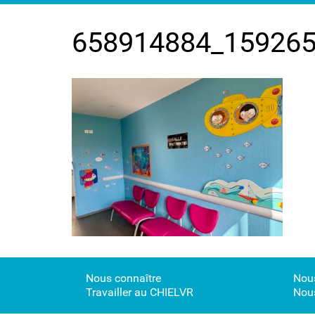
658914884_15926
Nous connaître
Nous
Travailler au CHIELVR
Nous