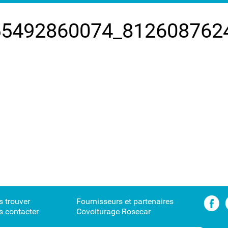
55492860074_812608762
 trouver
Fournisseurs et partenaires
 contacter
Covoiturage Rosecar