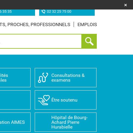
uf (les Feugrais)
Site de Louviers
6 35 35
02 32 25 75 00
TS, PROCHES, PROFESSIONNELS
EMPLOIS
ités
Consultations &
les
examens
D
Être soutenu
Hôpital de Bourg-
ation AIMES
Achard Pierre
Hurabielle