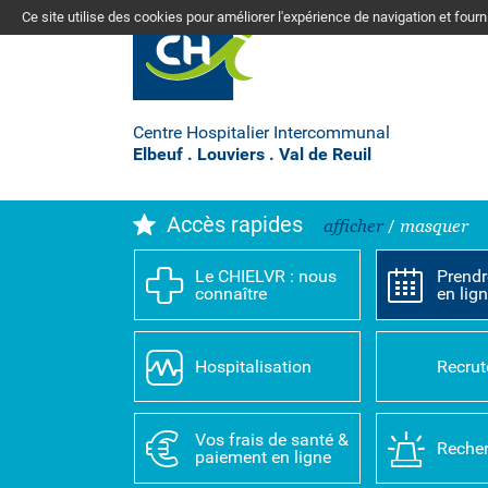
Ce site utilise des cookies pour améliorer l'expérience de navigation et four
Centre Hospitalier Intercommunal
Elbeuf . Louviers . Val de Reuil
Accès rapides
afficher
/
masquer
Le CHIELVR : nous
Prendr
connaître
en lig
Hospitalisation
Recru
Vos frais de santé &
Recher
paiement en ligne