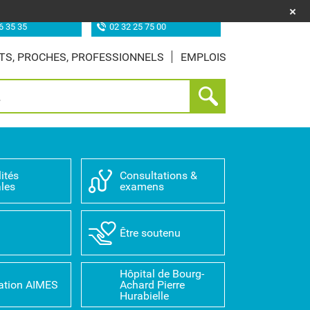
uf (les Feugrais)
Site de Louviers
6 35 35
02 32 25 75 00
TS, PROCHES, PROFESSIONNELS
EMPLOIS
ités
Consultations &
les
examens
D
Être soutenu
Hôpital de Bourg-
ation AIMES
Achard Pierre
Hurabielle