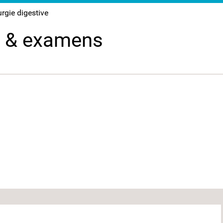
urgie digestive
s & examens