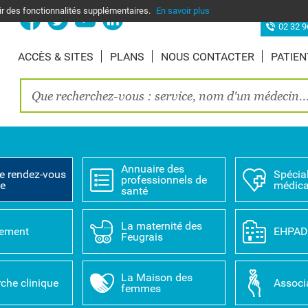
nir des fonctionnalités supplémentaires.
En savoir plus
Site d’Elbe
02 32 9
ACCÈS & SITES
PLANS
NOUS CONTACTER
PATIEN
Annuaire des
e rendez-vous
Spécial
professionnels de
ne
médica
santé
La maternité des
tement
EHPA
Feugrais
La Maison des
che clinique
Associ
femmes