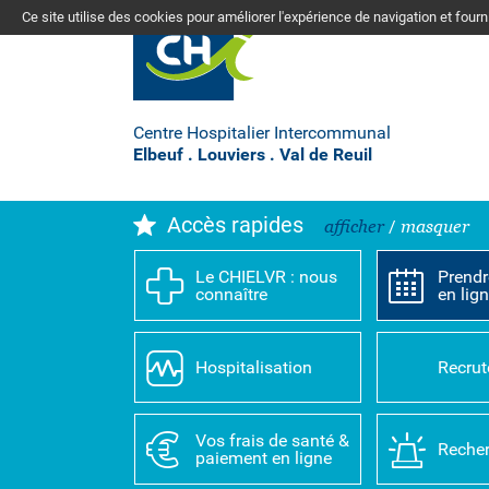
Ce site utilise des cookies pour améliorer l'expérience de navigation et four
Centre Hospitalier Intercommunal
Elbeuf . Louviers . Val de Reuil
Accès rapides
afficher
/
masquer
Le CHIELVR : nous
Prendr
connaître
en lig
Hospitalisation
Recru
Vos frais de santé &
Recher
paiement en ligne