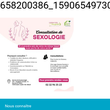
658200386_1590654973
Nous connaître